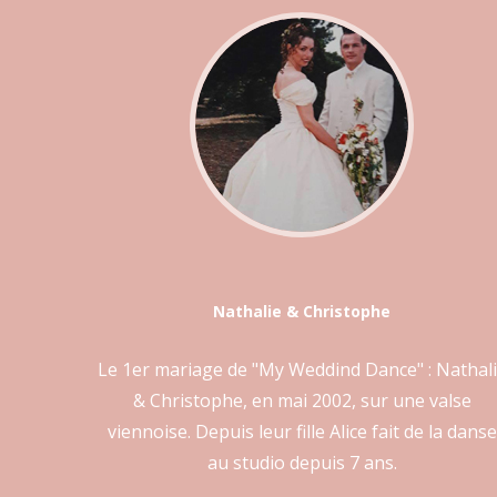
Nathalie & Christophe
Le 1er mariage de "My Weddind Dance" : Nathal
& Christophe, en mai 2002, sur une valse
viennoise. Depuis leur fille Alice fait de la danse
au studio depuis 7 ans.