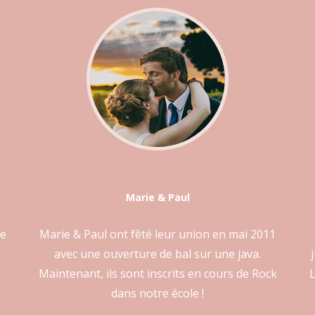
Marie & Paul
ie
Marie & Paul ont fêté leur union en mai 2011
avec une ouverture de bal sur une java.
Maintenant, ils sont inscrits en cours de Rock
L
dans notre école !